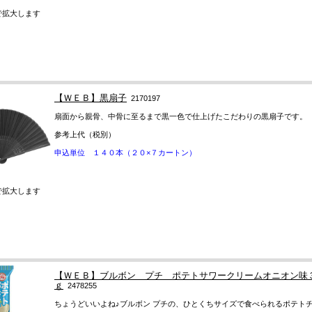
で拡大します
【ＷＥＢ】黒扇子
2170197
扇面から親骨、中骨に至るまで黒一色で仕上げたこだわりの黒扇子です。
参考上代（税別）
申込単位 １４０本（２０×７カートン）
で拡大します
【ＷＥＢ】ブルボン プチ ポテトサワークリームオニオン味
ｇ
2478255
ちょうどいいよね♪ブルボン プチの、ひとくちサイズで食べられるポテト