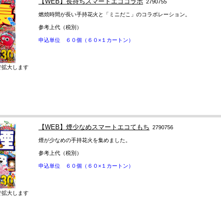
【WEB】長持ちスマートエココラボ
2790755
燃焼時間が長い手持花火と「ミニだこ」のコラボレーション。
参考上代（税別）
申込単位 ６０個（６０×１カートン）
で拡大します
【WEB】煙少なめスマートエコてもち
2790756
煙が少なめの手持花火を集めました。
参考上代（税別）
申込単位 ６０個（６０×１カートン）
で拡大します