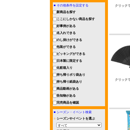
■
その他条件を設定する
クリック
新商品を探す
ここにしかない商品を探す
好事例がある
名入れできる
のし掛けができる
包装ができる
ピッキングができる
日本製に限定する
化粧箱入り
持ち帰りポリ袋あり
クリック
持ち帰り紙袋あり
商品動画がある
告知物がある
完売商品を確認
■
シーズン・イベント検索
○
シーズンやイベントを選ぶ