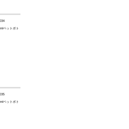
034
mlペットボト
035
mlペットボト