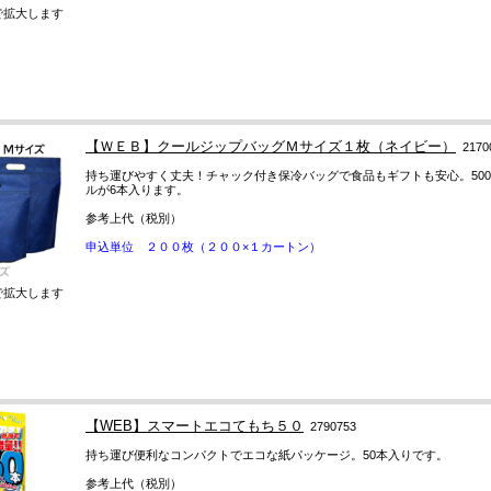
で拡大します
【ＷＥＢ】クールジップバッグＭサイズ１枚（ネイビー）
2170
持ち運びやすく丈夫！チャック付き保冷バッグで食品もギフトも安心。500
ルが6本入ります。
参考上代（税別）
申込単位 ２００枚（２００×１カートン）
で拡大します
【WEB】スマートエコてもち５０
2790753
持ち運び便利なコンパクトでエコな紙パッケージ。50本入りです。
参考上代（税別）