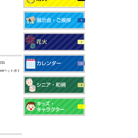
031
mlペットボト