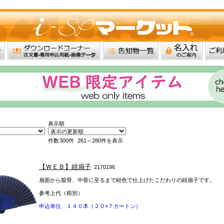
表示順
件数
300件
261～280件を表示
【ＷＥＢ】紺扇子
2170196
扇面から親骨、中骨に至るまで紺色で仕上げたこだわりの紺扇子です。
参考上代（税別）
申込単位 １４０本（２０×７カートン）