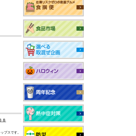
３８
チップスです。