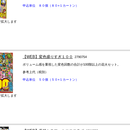
申込単位 ８０個（８０×１カートン）
で拡大します
【WEB】変色盛りすぎ１００
2790754
ボリューム感を重視した変色回数の合計が100階以上の花火セット。
参考上代（税別）
申込単位 ５０個（５０×１カートン）
で拡大します