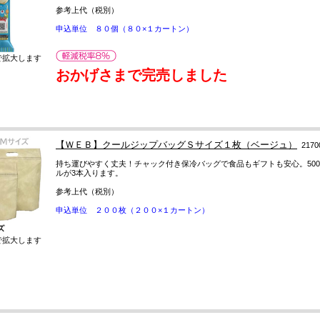
参考上代（税別）
申込単位 ８０個（８０×１カートン）
で拡大します
おかげさまで完売しました
【ＷＥＢ】クールジップバッグＳサイズ１枚（ベージュ）
2170
持ち運びやすく丈夫！チャック付き保冷バッグで食品もギフトも安心。500
ルが3本入ります。
参考上代（税別）
申込単位 ２００枚（２００×１カートン）
で拡大します