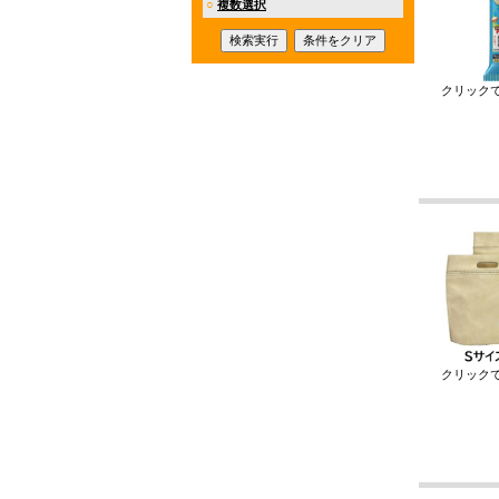
○
複数選択
クリック
クリック