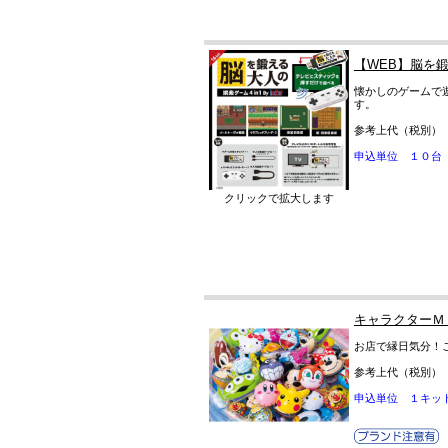
【WEB】脳を鍛え
懐かしのゲームで
す。
参考上代（税別）
申込単位 １０台
クリックで拡大します
キャラクターＭ
お店で縁日気分！
参考上代（税別）
申込単位 １キッ