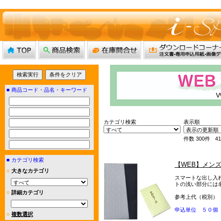
■
商品コード・品名・キーワード
カテゴリ検索
表示順
件数
300件
4
■
カテゴリ検索
【WEB】メン
○
大きなカテゴリ
スマートな出し入
トの浅い部分には
○
詳細カテゴリ
参考上代（税別）
申込単位 ５０個
○
複数選択