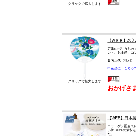
クリックで拡大します
【ＷＥＢ】名入
定番のポリうちわ
ント、お土産、コ
参考上代（税別）
申込単位 １００
クリックで拡大します
おかげさ
【WEB】日本
コラーゲン配合で
い綿100％の素
た。