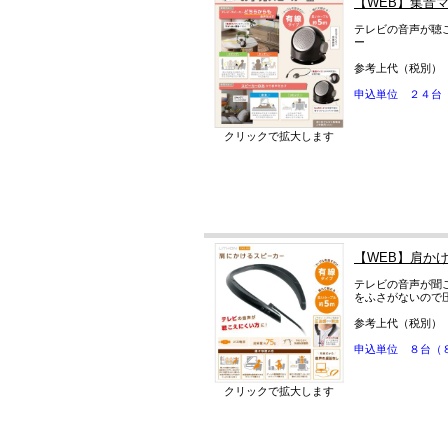
【WEB】集音
テレビの音声が聴
ー
参考上代（税別）
申込単位 ２４台
クリックで拡大します
【WEB】肩か
テレビの音声が聞
をふさがないので
参考上代（税別）
申込単位 ８台（
クリックで拡大します