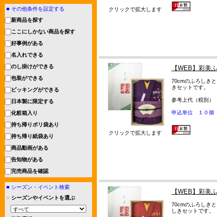
■
その他条件を設定する
クリックで拡大します
新商品を探す
ここにしかない商品を探す
好事例がある
名入れできる
のし掛けができる
【WEB】彩美
包装ができる
70cmのふろしき
きセットです。
ピッキングができる
参考上代（税別）
日本製に限定する
申込単位 １０個
化粧箱入り
持ち帰りポリ袋あり
クリックで拡大します
持ち帰り紙袋あり
商品動画がある
告知物がある
完売商品を確認
■
シーズン・イベント検索
【WEB】彩美
○
シーズンやイベントを選ぶ
70cmのふろしき
しきセットです。